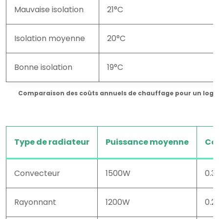
Mauvaise isolation
21°C
Isolation moyenne
20°C
Bonne isolation
19°C
Comparaison des coûts annuels de chauffage pour un loge
Type de radiateur
Puissance moyenne
Coû
Convecteur
1500W
0.3
Rayonnant
1200W
0.2